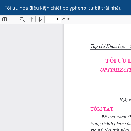
Quay
Tối ưu hóa điều kiện chiết polyphenol từ bã trái nhàu
trở
lại
Chi
tiết
Bài
báo