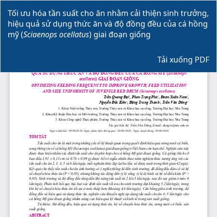
Quay
Tối ưu hóa tần suất cho ăn nhằm cải thiện sinh trưởng,
trở
hiệu quả sử dụng thức ăn và độ đồng đều của cá hồng
lại
mỹ (
Sciaenops ocellatus
) giai đoạn giống
Chi
tiết
Tải xuống
Bài
Tải xuống PDF
báo