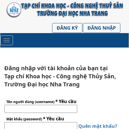
##plugins.themes.huaf_theme.accessible_menu.label##
##plugins.themes.huaf_theme.accessible_menu.main
##plugins.themes.huaf_theme.accessible_menu.main
##plugins.themes.huaf_theme.accessible_menu.side
ĐĂNG KÝ
ĐĂNG NHẬP
Toggle
navigation
Đăng nhập với tài khoản của bạn tại
Tạp chí Khoa học - Công nghệ Thủy Sản,
Trường Đại học Nha Trang
*
Yêu cầu
Tên người dùng (username)
*
Yêu cầu
Mật khấu (password)
Quên mật khẩu?