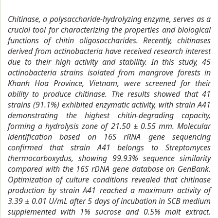
Chitinase
, a polysaccharide-hydrolyzing enzyme, serves as a
crucial tool for characterizing the properties
and biological
functions of chitin oligosaccharides
. Recently, chitinases
derived from actinobacteria have received research interest
due to their high activity and stability. In this study, 45
actinobacteria strains isolated from mangrove forests in
Khanh Hoa Province, Vietnam, were screened for their
ability to produce chitinase. The results showed that 41
strains (91.1%) exhibited enzymatic activity, with strain A41
demonstrating the highest chitin-degrading capacity,
forming a hydrolysis zone of 21.50 ± 0.55 mm. Molecular
identification based on 16S rRNA gene sequencing
confirmed that strain A41 belongs to Streptomyces
thermocarboxydus, showing 99.93% sequence similarity
compared with the 16S rDNA gene database on GenBank.
Optimization of culture conditions revealed that chitinase
production by strain A41 reached a maximum activity of
3.39 ± 0.01 U/mL after 5 days of incubation in SCB medium
supplemented with 1% sucrose and 0.5% malt extract.