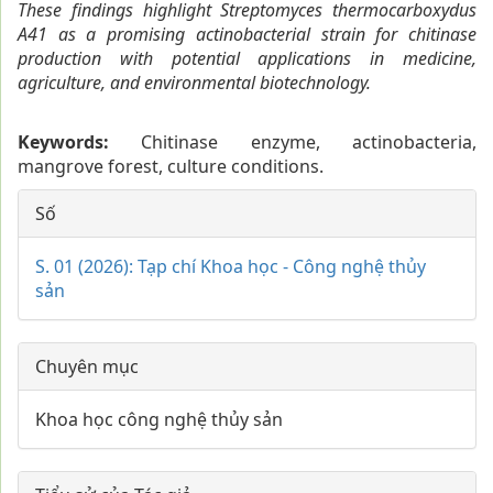
These findings highlight Streptomyces thermocarboxydus
A41 as a promising actinobacterial strain for chitinase
production with potential applications in medicine,
agriculture, and environmental biotechnology.
Keywords:
Chitinase enzyme, actinobacteria,
mangrove forest, culture conditions.
##plugins.themes.huaf_theme.a
Số
S. 01 (2026): Tạp chí Khoa học - Công nghệ thủy
sản
Chuyên mục
Khoa học công nghệ thủy sản