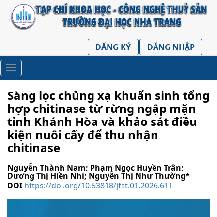
##plugins.themes.huaf_theme.accessible_menu.label##
##plugins.themes.huaf_theme.accessible_menu.main
##plugins.themes.huaf_theme.accessible_menu.main
##plugins.themes.huaf_theme.accessible_menu.side
ĐĂNG KÝ
ĐĂNG NHẬP
Toggle
navigation
Sàng lọc chủng xạ khuẩn sinh tổng
hợp chitinase từ rừng ngập mặn
tỉnh Khánh Hòa và khảo sát điều
kiện nuôi cấy để thu nhận
chitinase
Nguyễn Thành Nam; Phạm Ngọc Huyền Trân;
Dương Thị Hiền Nhi; Nguyễn Thị Như Thường*
DOI
https://doi.org/10.53818/jfst.01.2026.611
##plugins.themes.huaf_theme.