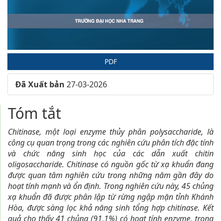
PDF
Đã Xuất bản
27-03-2026
##plugins.themes.huaf_theme.
Tóm tắt
Chitinase, một loại enzyme thủy phân polysaccharide,
là
công cụ quan trọng trong các nghiên cứu phân tích đặc tính
và chức năng sinh học của các dẫn xuất chitin
oligosaccharide. Chitinase có nguồn gốc từ xạ khuẩn đang
được quan tâm nghiên cứu trong những năm gần đây do
hoạt tính mạnh và ổn định. Trong nghiên cứu này, 45 chủng
xạ khuẩn đã được phân lập từ rừng ngập mặn tỉnh Khánh
Hòa, được sàng lọc khả năng sinh tổng hợp chitinase. Kết
quả cho thấy 41 chủng (91,1%) có hoạt tính enzyme, trong