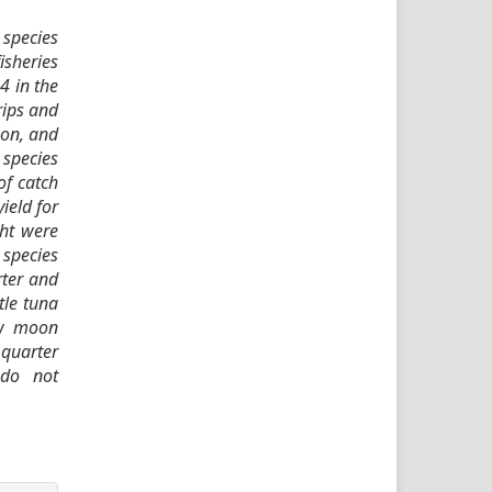
 species
isheries
4 in the
rips and
oon, and
 species
of catch
ield for
ght were
 species
rter and
tle tuna
ew moon
 quarter
 do not