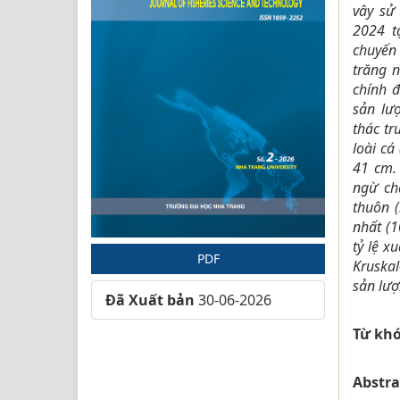
vây sử
2024 t
chuyến
trăng n
chính đ
sản lư
thác tr
loài c
41 cm
.
ngừ ch
thuôn 
nhất (
tỷ lệ x
PDF
Kruska
sản lượ
Đã Xuất bản
30-06-2026
Từ khó
Abstra