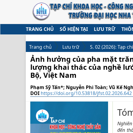
##plugins.themes.huaf_theme.accessible_menu.label##
##plugins.themes.huaf_theme.accessible_menu.main
##plugins.themes.huaf_theme.accessible_menu.main
##plugins.themes.huaf_theme.accessible_menu.side
TRANG CHỦ
SỐ HIỆN TẠI
LƯU TRỮ
THÔ
Trang chủ
Lưu trữ
S. 02 (2026): Tạp ch
Ảnh hưởng của pha mặt tră
lượng khai thác của nghề lư
Bộ, Việt Nam
Phạm Sỹ Tấn*; Nguyễn Phi Toàn; Vũ Kế Ng
DOI
https://doi.org/10.53818/jfst.02.2026.642
##plugins.themes.huaf_
##p
Tóm
Nghiên
đến thà