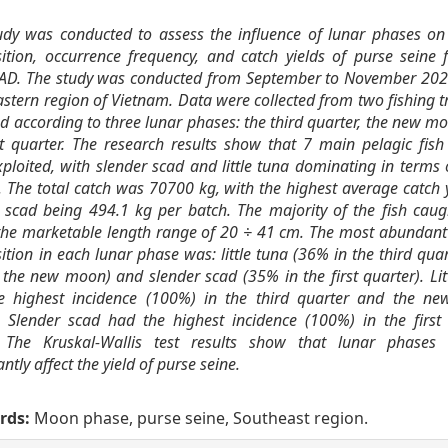
udy was conducted to assess the influence of lunar phases on
tion, occurrence frequency, and catch yields of purse seine f
FAD. The study was conducted from September to November 202
stern region of Vietnam. Data were collected from two fishing t
d according to three lunar phases: the third quarter, the new m
st quarter. The research results show that 7 main pelagic fish
ploited, with slender scad and little tuna dominating in terms 
 The total catch was 70700 kg, with the highest average catch y
 scad being 494.1 kg per batch. The majority of the fish cau
the marketable length range of 20 ÷ 41 cm. The most abundant
tion in each lunar phase was: little tuna (36% in the third qua
the new moon) and slender scad (35% in the first quarter). Lit
e highest incidence (100%) in the third quarter and the n
 Slender scad had the highest incidence (100%) in the first
 The Kruskal-Wallis test results show that lunar phases
antly affect the yield of purse seine.
rds:
Moon phase, purse seine, Southeast region.