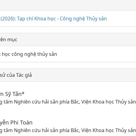
lugins.themes.huaf_theme.artic
2 (2026): Tạp chí Khoa học - Công nghệ Thủy sản
yên mục
 học công nghệ thủy sản
 sử của Tác giả
m Sỹ Tấn*
g tâm Nghiên cứu hải sản phía Bắc, Viện Khoa học Thủy sản
yễn Phi Toàn
g tâm Nghiên cứu hải sản phía Bắc, Viện Khoa học Thủy sản