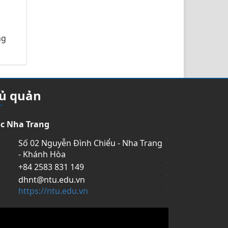
ng
hủ quản
ọc Nha Trang
Số 02 Nguyễn Đình Chiểu - Nha Trang
- Khánh Hòa
+84 2583 831 149
dhnt@ntu.edu.vn
https://ntu.edu.vn