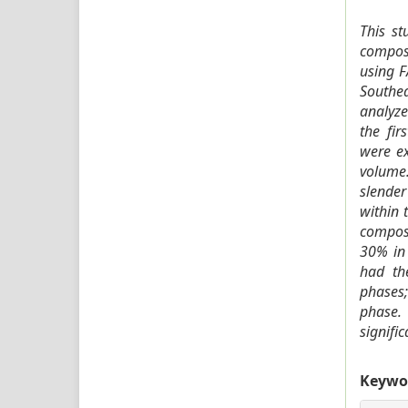
This st
composi
using 
Southea
analyze
the fir
were ex
volume.
slender
within 
composi
30% in 
had th
phases;
phase.
signific
Keywo