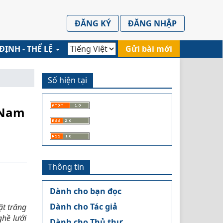
ĐĂNG KÝ
ĐĂNG NHẬP
ĐỊNH - THỂ LỆ
Gửi bài mới
Số hiện tại
 Nam
Thông tin
cle.main##
Dành cho bạn đọc
Dành cho Tác giả
t trăng
ghề lưới
Dành cho Thủ thư