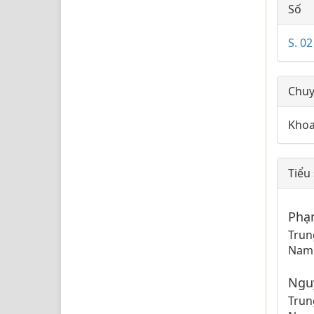
##p
Số
S. 0
Chu
Khoa
Tiểu
Phạ
Trun
Nam
Ngu
Trun