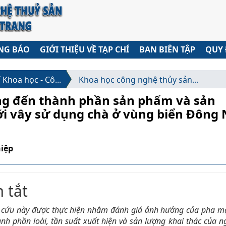
_navigation##
_content##
bar##
NG BÁO
GIỚI THIỆU VỀ TẠP CHÍ
BAN BIÊN TẬP
QUY 
í Khoa học - Cô...
Khoa học công nghệ thủy sản...
ng đến thành phần sản phẩm và sản
ới vây sử dụng chà ở vùng biển Đông
hiệp
theme.article.sidebar##
lugins.themes.huaf_theme.arti
 tắt
 cứu này được thực hiện nhằm đánh giá ảnh hưởng của pha mặ
nh phần loài, tần suất xuất hiện và sản lượng khai thác của n