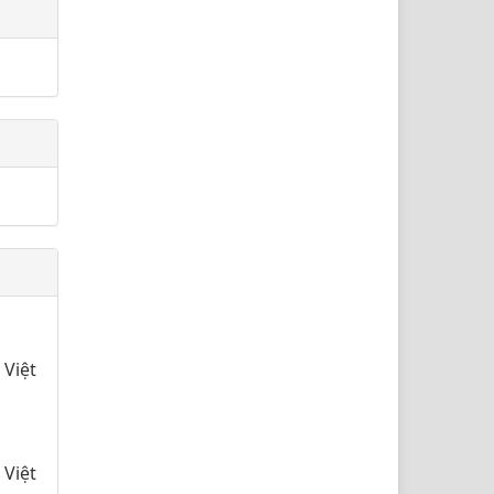
le.details##
 Việt
 Việt