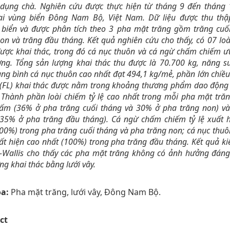
 dụng chà. Nghiên cứu được thực hiện từ tháng 9 đến tháng
ại vùng biển Đông Nam Bộ, Việt Nam. Dữ liệu được thu thậ
 biển và được phân tích theo 3 pha mặt trăng gồm t
răng cuố
on và trăng đầu tháng. Kết quả nghiên cứu cho thấy, có 07 loà
ược khai thác, trong đó
cá nục thuôn và cá ngừ chấm chiếm ưu
ợng. Tổng sản lượng khai thác thu được là 70.700 kg
,
năng su
ung bình cá nục thuôn cao nhất đạt 494,1 kg/mẻ,
phần lớn chiều
á (FL) khai thác được nằm trong khoảng thương phẩm dao động
 Thành phần loài chiếm tỷ lệ cao nhất trong mỗi pha mặt tră
ấm (
36% ở
pha trăng cuối tháng và
30% ở
pha trăng non) và
(35% ở
pha trăng đầu tháng).
Cá ngừ chấm chiếm tỷ lệ xuất h
100%)
trong pha trăng cuối tháng và pha trăng non; c
á nục thuô
uất hiện cao nhất (100%)
trong pha trăng đầu tháng. Kết quả k
l-Wallis cho thấy các pha mặt trăng không có ảnh hưởng đáng
ng khai thác bằng lưới vây.
a:
Pha mặt trăng, lưới vây, Đông Nam Bộ.
ct