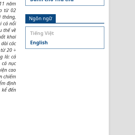
 11 năm
p từ 02
i tháng,
Ngôn ngữ
i cá nổi
 thế về
Tiếng Việt
ất khai
English
 dài các
 từ 20
÷
ng là:
cá
 c
á nục
iện cao
n chiếm
iểm định
 kể đến